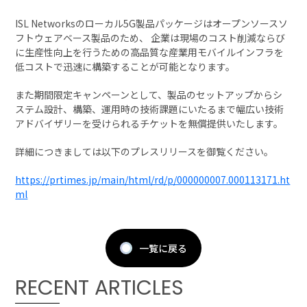
検討支援
SCE
マイルストーン
ISL Networksのローカル5G製品パッケージはオープンソースソ
社会実装に向けた活動
フトウェアベース製品のため、 企業は現場のコスト削減ならび
動画
に生産性向上を行うための高品質な産業用モバイルインフラを
低コストで迅速に構築することが可能となります。
Smart Factory
活用シーン
また期間限定キャンペーンとして、製品のセットアップからシ
ステム設計、構築、運用時の技術課題にいたるまで幅広い技術
Mobility
アドバイザリーを受けられるチケットを無償提供いたします。
Smart Grid
Medical
詳細につきましては以下のプレスリリースを御覧ください。
https://prtimes.jp/main/html/rd/p/000000007.000113171.ht
新着情報
ml
会社案内
一覧に戻る
お問い合わせ
RECENT ARTICLES