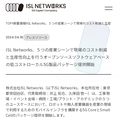
TOP
新着情報
ISL Networks、５つの産業シーンで現場のコスト削減と
エンジニア育成
コンサルティング・
モバイルインフラ構築支援
アドバイザリーサービス
2024.04.16
プレスリリース
5G製品・システムの開発支援
スマートファクトリー構築、
ISL Networks、５つの産業シーンで現場のコスト削減
検討支援
活用シーンTO
コンサル
5
パ
Advisory
SCENE
PACKAGE
Technology
と生産性向上を行うオープンソースソフトウェアベース
の低コストローカル5G製品パッケージ提供開始
アドバイ
T
ISLN 5G Business
パッケージ・製品
Smart Factory
TS
アドバイザリー
活用シーン
5G-TSN技術情報
&PRODUCTS
ISLN 5G Industry
ビス
Mobility
マイ
ISL
ISLN 5G Testing
ISL
Smart Grid
5G-
エンジニア育
株式会社ISL Networks（以下ISL Networks、本社所在地：東京
パッケージ・製品
ISL
都世田谷区、代表取締役：井上 拓也、久保田 啓一）は、工事現
Medical
社会
モバイルイン
TSNとは
5G-TSN技術情報
場・イベント会場・病院・工場/プラント・アカデミックの５つ
5G-TSN概要
5G-
5G製品・シ
のユースケースにおいて、ロボットや無人産業機器を産業の現場
5G-TSN NW構成図
で利用するためのモバイルインフラを構築する5G CoreとSmall
動画
スマートファ
Cellのパッケージ提供を開始します。
SCENE