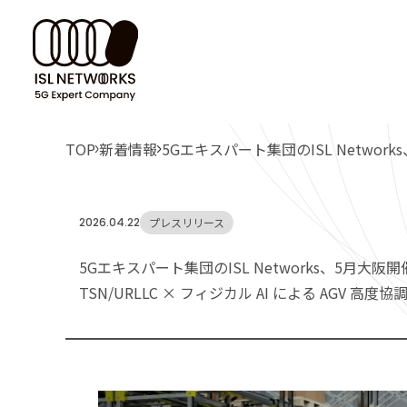
コンサルティング・
アドバイザリーサービス
TOP
新着情報
5Gエキスパート集団のISL Network
Adv
SCE
PAC
Tec
パッケージ・製品
2026.04.22
プレスリリース
アドバイ
活用シー
5G-TSN
&PR
5Gエキスパート集団のISL Networks、5月大阪開
TSN/URLLC × フィジカル AI による AGV 
パッケー
5G-TSN技術情報