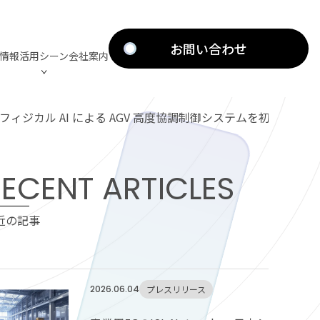
お問い合わせ
術情報
活用シーン
会社案内
 × フィジカル AI による AGV 高度協調制御システムを初出展
討支援
OP
ECENT ARTICLES
ービス
Mobility
ISLN 5G Industry
マイルストーン
Medical
社会実装に向けた活動
モバイルインフラ構築支援
近の記事
動画
スマートファクトリー構築、
検討支援
2026.06.04
プレスリリース