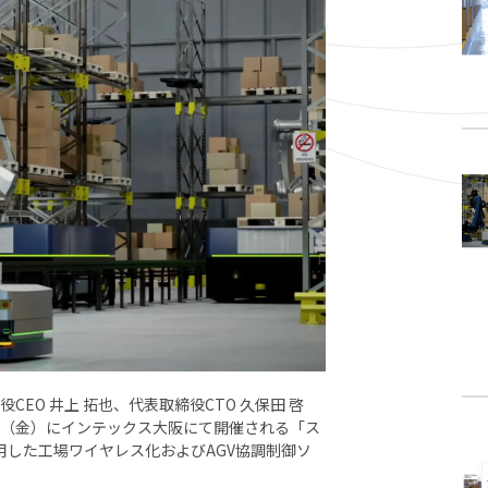
社会実装に向けた活動
動画
Smart Factory
Mobility
Smart Grid
Medical
役CEO 井上 拓也、代表取締役CTO 久保田 啓
15日（金）にインテックス大阪にて開催される「ス
用した工場ワイヤレス化およびAGV協調制御ソ