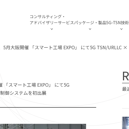
コンサルティング・
アドバイザリーサービス
パッケージ・製品
5G-TSN技
エンジニア育成
モバイルインフラ構築支援
5G製品・システムの開発支援
s、5月大阪開催 「スマート工場 EXPO」 にて5G TSN/URLLC
スマートファクトリー構築、検
コンサルティング・
活用シーンTOP
パッケージ・製品T
5G-TSN技術情報
isory
NE
KAGE
hnology
ISLN 5G Business
R
アドバイザリーサ
Smart Factory
ISLN 5G Business
TSNとは
ISLN 5G Industry
ザリー
ン
技術情報
ODUCTS
ISLN 5G Testing
ISLN 5G Testing
Smart Grid
5G-TSN概要
催 「スマート工場 EXPO」 にて5G
エンジニア育成
最
高度協調制御システムを初出展
5G-TSN NW構成図
ジ・製品
5G製品・システムの開発支援
TSNとは
SCENE
5G-TSN概要
5G-TSN NW構成図
SCENE
マイルストーン