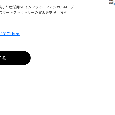
実装した産業用5Gインフラと、フィジカルAI＋デ
代スマートファクトリーの実現を支援します。
113171.html
戻る