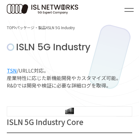
TOP
パッケージ・製品
ISLN 5G Industry
エンジニア育成
コンサルティング・
モバイルインフラ構築支援
アドバイザリーサービス
ISLN 5G Industry
5G製品・システムの開発支援
スマートファクトリー構築、
検討支援
活用シーンTO
コンサル
5
パ
Advisory
SCENE
PACKAGE
Technology
TSN
/URLLC対応。
アドバイ
T
産業特性に応じた新機能開発やカスタマイズ可能。
ISLN 5G Business
パッケージ・製品
Smart Factory
TS
R&Dでは開発や検証に必要な詳細ログを取得。
アドバイザリー
活用シーン
5G-TSN技術情報
&PRODUCTS
ISLN 5G Industry
ビス
Mobility
マイ
ISL
ISLN 5G Testing
ISL
Smart Grid
5G-
エンジニア育
パッケージ・製品
ISL
Medical
社会
モバイルイン
TSNとは
5G-TSN技術情報
ISLN 5G Industry Core
5G-TSN概要
5G-
5G製品・シ
5G-TSN NW構成図
動画
スマートファ
SCENE