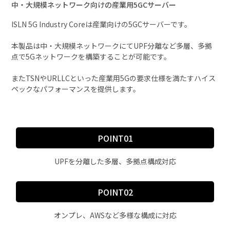
検討支援
中・大規模ネットワーク向けの産業用5GCサーバー
SCE
マイルストーン
社会実装に向けた活動
ISLN 5G Industry Coreは産業向けの5GCサーバーです。
動画
本製品は中・大規模ネットワークにてUPF分離など多層、多拠
点で5Gネットワークを構築することが可能です。
Smart Factory
活用シーン
またTSNやURLLCといった産業用5Gの要求仕様を満たすハイス
Mobility
ペックなパフォーマンスを提供します。
Smart Grid
Medical
POINT01
新着情報
UPFを分離した多層、多拠点構成対応
会社案内
POINT02
お問い合わせ
オンプレ、AWSなど多様な構成に対応