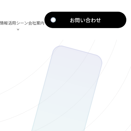
お問い合わせ
術情報
活用シーン
会社案内
討支援
OP
ービス
Mobility
ISLN 5G Industry
マイルストーン
Medical
社会実装に向けた活動
モバイルインフラ構築支援
動画
スマートファクトリー構築、
検討支援