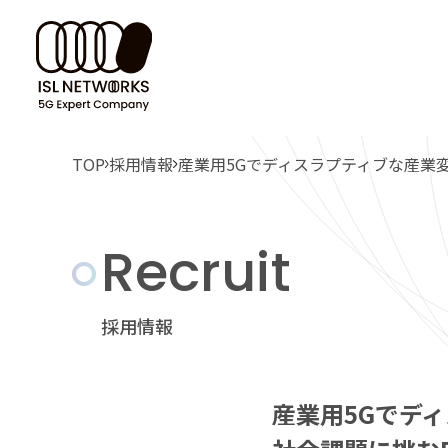
コンサルティング・
アドバイザリーサービス
TOP
採用情報
産業用5Gでディスラプティブな産業変
Adv
SCE
PAC
Tec
パッケージ・製品
Recruit
アドバイ
活用シー
5G-TSN
&PR
採用情報
パッケー
5G-TSN技術情報
産業用5Gでデ