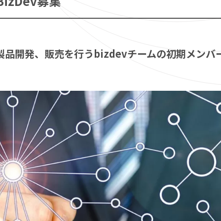
izDev募集
社会実装に向けた活動
動画
製品開発、販売を行うbizdevチームの初期メン
Smart Factory
Mobility
Smart Grid
Medical