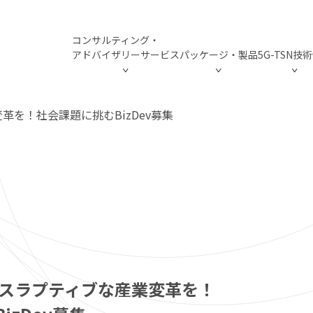
コンサルティング・
アドバイザリーサービス
パッケージ・製品
5G-TSN技
エンジニア育成
モバイルインフラ構築支援
5G製品・システムの開発支援
革を！社会課題に挑むBizDev募集
スマートファクトリー構築、検
コンサルティング・
活用シーンTOP
パッケージ・製品T
5G-TSN技術情報
isory
NE
KAGE
hnology
ISLN 5G Business
アドバイザリーサ
Smart Factory
ISLN 5G Business
TSNとは
ISLN 5G Industry
ザリー
ン
技術情報
ODUCTS
ISLN 5G Testing
ISLN 5G Testing
Smart Grid
5G-TSN概要
エンジニア育成
5G-TSN NW構成図
ジ・製品
5G製品・システムの開発支援
TSNとは
SCENE
5G-TSN概要
5G-TSN NW構成図
ィスラプティブな産業変革を！
SCENE
マイルストーン